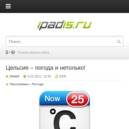
iPadis.ru
Полная версия сайта
Цельсия – погода и нетолько!
iHitklif
6.01.2012, 10:30
9205
Программы
»
Погода