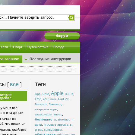
Форум
 сети
Спорт
Путешествия
Погода
ое главное
Последние инструкции
сы [
все
]
Теги
Apple
,
,
,
App Store
iOS 5
сделали
брейк?
iPad
,
,
,
iPad mini
iPad Pro
,
,
Microsoft
Samsung
 у меня всё
,
азартные игры
но и за деньги
,
,
аксессуары
анонс
я качаю на
бесплатно
,
,
возможности
сё, что нравится
,
игровые автоматы
,
дети
раюсь джейлить
игры
,
конкуренты
,
йшее время
обновление
,
,
обновления