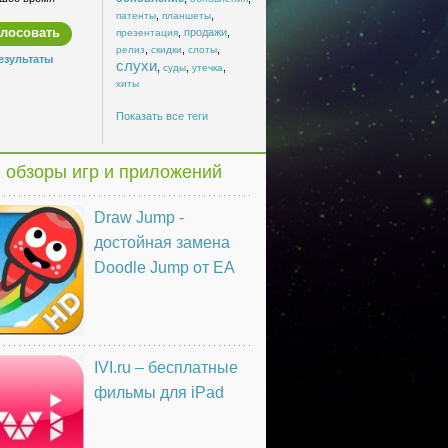
,
,
патенты
планшеты
,
продажи
,
презентация
,
,
,
релиз
скидки
слоты
езультаты
слухи
,
,
,
суды
утечка
хиты
Показать все теги
 обзоры игр и приложений
Draw Jump -
достойная замена
Doodle Jump от EA
IVI.ru – бесплатные
фильмы для iPad