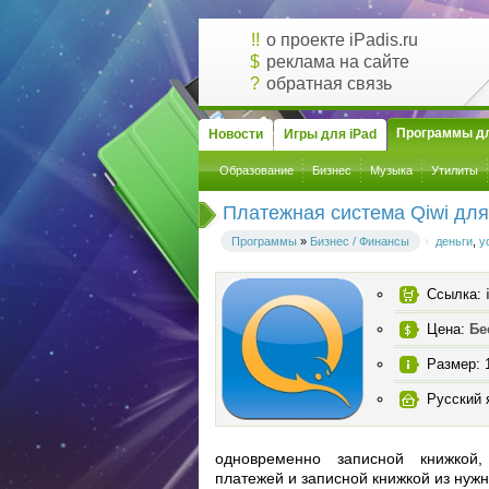
!!
о проекте iPadis.ru
$
реклама на сайте
?
обратная связь
Программы дл
Новости
Игры для iPad
Образование
Бизнес
Музыка
Утилиты
Платежная система Qiwi для
Программы
»
Бизнес / Финансы
деньги
,
у
Ссылка:
Цена:
Бе
Размер: 
Русский 
одновременно записной книжкой,
платежей и записной книжкой из нуж