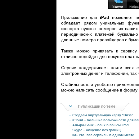
Приложение для
iPad
позволяет по
обладает рядом уникальных функц
экспорта нужных номеров из ваших 
периодических платежей буквально
длинные номера провайдеров с бумаж
Также можно привязать к сервису 
отлично подойдет для покупки плат
Сервис поддерживает почти всех с
электронных денег и телефонии, так 
Стабильность и удобство приложения 
можно написать сообщение в форму 
Публикации по теме:
Создаем виртуальную карту "Виза"
iCloud – большие возможности для ва
Альфа-Банк – банк в вашем iPad
Skype – общение без границ
IM+ Pro: все сервисы в одном месте