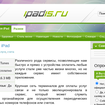
я iPad
Разное
Здоровье
Стиль жизни
Навигация
Новости
Фотография
Словари
Соц.
 iPad
Сам
слуги
,
счета
Различного рода сервисы, позволяющие нам
iTunes
быстро и прямо с устройства оплатить любые
Опро
услуги стали уже частью жизни многих, но не
сплатно
каждые сервис имеет собственное
А Вы 
джейл
приложение.
16.3 MB
Нет,
язык:
Да
Крупная сеть терминалов для оплаты услуг
официаль
связи и не только эволюционировала в
Да, 
сервис, который может служить
халяву в
 органайзером для осуществления периодических
Соби
ных номеров телефонов или счетов.
в ближа