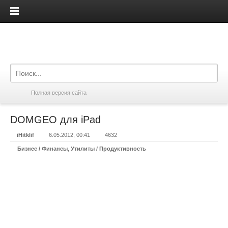
iPadis.ru
Полная версия сайта
DOMGEO для iPad
iHitklif
6.05.2012, 00:41
4632
Бизнес / Финансы
,
Утилиты / Продуктивность